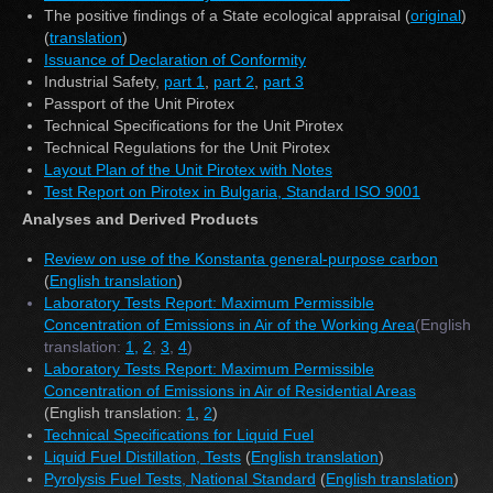
The positive findings of a State ecological appraisal (
original
)
(
translation
)
Issuance of Declaration of Conformity
Industrial Safety,
part 1
,
part 2
,
part 3
Passport of the Unit Pirotex
Technical Specifications for the Unit Pirotex
Technical Regulations for the Unit Pirotex
Layout Plan of the Unit Pirotex with Notes
Test Report on Pirotex in Bulgaria, Standard ISO 9001
Analyses and Derived Products
Review on use of the Konstanta general-purpose carbon
(
English translation
)
Laboratory Tests Report: Maximum Permissible
Concentration of Emissions in Air of the Working Area
(English
translation:
1,
2
,
3
,
4
)
Laboratory Tests Report: Maximum Permissible
Concentration of Emissions in Air of Residential Areas
(English translation:
1
,
2
)
Technical Specifications for Liquid Fuel
Liquid Fuel Distillation, Tests
(
English translation
)
Pyrolysis Fuel Tests, National Standard
(
English translation
)