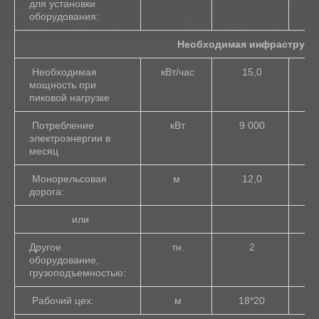
для установки
оборудования:
Необходимая инфраструктур
Необходимая
кВт/час
15,0
мощность при
пиковой нагрузке
Потребление
кВт
9 000
1
электроэнергии в
месяц
Монорельсовая
м
12,0
дорога:
или
Другое
тн.
2
оборудование,
грузоподъемностью:
Рабочий цех:
м
18*20
1