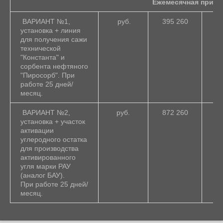
Ежемесячная прибы
ВАРИАНТ №1,
руб.
395 260
2 
установка + линия
для получения сажи
технической
"Константа" и
сорбента нефтяного
"Пиросорб". При
работе 25 дней/
месяц.
ВАРИАНТ №2,
руб.
872 260
3 
установка + участок
активации
углеродного остатка
для производства
активированного
угля марки РАУ
(аналог БАУ).
При работе 25 дней/
месяц.