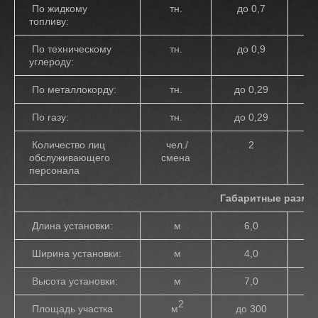
По жидкому
тн.
до 0,7
до
топливу:
По техническому
тн.
до 0,9
д
углероду:
По металлокорду:
тн.
до 0,29
д
По газу:
тн.
до 0,29
д
Количество лиц
чел./
2
обслуживающего
смена
персонала
Габаритные разме
Длина установки:
м
6,0
Ширина установки:
м
4,0
Высота установки:
м
7,0
2
Площадь участка
м
до 300
30