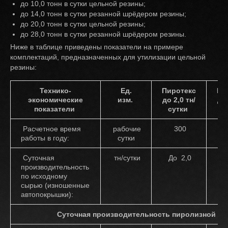
до 10,0 тонн в сутки цельной резины;
до 14,0 тонн в сутки резанной шрёдером резины;
до 20,0 тонн в сутки цельной резины;
до 28,0 тонн в сутки резанной шрёдером резины.
Ниже в таблице приведены показатели на примере
комплектаций, предназначенных для утилизации цельной
резины:
Технико-
Ед.
Пиротекс
Пи
экономические
изм.
до 2,0 тн/
до 
показатели
сутки
с
Расчетное время
рабочие
300
работы в году:
сутки
Суточная
тн/сутки
До 2,0
Д
производительность
по исходному
сырью (изношенные
автопокрышки):
Суточная производительность пиролизной уст