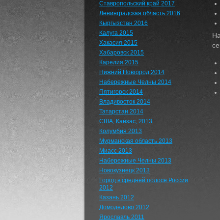
Ставропольский край 2017
Ленинградская область 2016
Кыргызстан 2016
Калуга 2015
На
Хакасия 2015
се
Хабаровск 2015
Карелия 2015
Нижний Новгород 2014
Набережные Челны 2014
Пятигорск 2014
Владивосток 2014
Татарстан 2014
США, Канзас, 2013
Колумбия 2013
Мурманская область 2013
Миасс 2013
Набережные Челны 2013
Новокузнецк 2013
Город в средней полосе России
2012
Казань 2012
Домодедово 2012
Ярославль 2011