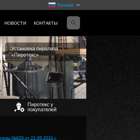
Русский
НОВОСТИ
КОНТАКТЫ
я
Установка пиролиза
«Пиротекс»
я
ЭТ-
я
я
Пиротекс у
покупателей
я
я
х
тизы №620 от 21.09.2016 г.