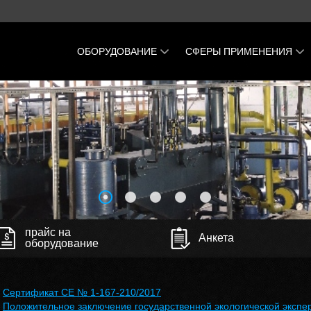
ОБОРУДОВАНИЕ
СФЕРЫ ПРИМЕНЕНИЯ
Пиролизная установка
Переработка и утилизаци
Пиротекс
автомобильных шин
Пиролизная установка
Переработка и утилизаци
непрерывного типа
пластиковых отходов и П
ФОРВАТЕР
бутылок
Печь активации барабанного
Переработка и утилизаци
типа "КВАРК-500"
кислых гудронов
Газогенератор Углас-800
Переработка и утилизаци
печатных плат
Газогенератор МГГ-1-500
прайс на
Анкета
оборудование
Переработка и утилизаци
Мини НПЗ
отходов пластика
Линия переработки углерода
Переработка и утилизаци
"Константа"
Сертификат CE № 1-167-210/2017
отработанных деревянны
Положительное заключение государственной экологической экспер
Мини НПЗ ГРИЗОКС-50
шпал