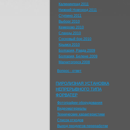
Калининград 2011
Нижний Новгород 2011
Ступино 2011
Выборг 2010
Кемерово 2010
Сланцы 2010
Сосновый бор 2010
Крымск 2010
Болгария, Равда 2009
Болгария, Белене 2009
Магнитогорск 2008
Вопрос - ответ
ПИРОЛИЗНАЯ УСТАНОВКА
НЕПРЕРЫВНОГО ТИПА
ФОРВАТЕР
Фотографии оборудования
Видеоматериалы
Технические характеристики
Список отходов
Выход продуктов переработки