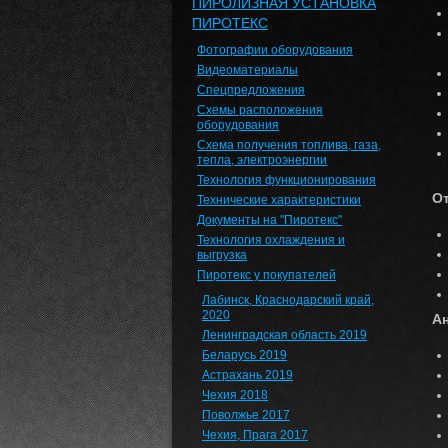
ПИРОЛИЗНАЯ УСТАНОВКА
ПИРОТЕКС
Фотографии оборудования
Видеоматериалы
Спецпредложения
Схемы расположения
оборудования
Cхема получения топлива, газа,
тепла, электроэнергии
Технология функционирования
О
Технические характеристики
Документы на "Пиротекс"
Технология охлаждения и
выгрузка
Пиротекс у покупателей
Лабинск, Краснодарский край,
2020
А
Ленинградская область 2019
Беларусь 2019
Астрахань 2019
Чехия 2018
Поволжье 2017
Чехия, Прага 2017