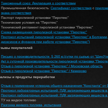
Таможенный союз: Декларация о соответствии
Промышленная безопасность:
Сертификат соответствия
с
прилож
знака соответствия
Паспорт пиролизной установки "Пиротекс"
Технические условия на "Пиротекс"
Технический регламент пиролизной установки "Пиротекс"
Схема размещения пиролизной установки "Пиротекс"
Протокол испытаний пиролизной установки "Пиротекс" в Болгарии,
диоксинов и фуранов при работе установки "Пиротекс")
тзывы покупателей
Письмо о производительности 5 260 кг./сутки по сырью от "ШинУт
Акт о суточной производительности пиролизной установки "Пиротекс
Отзыв о пиролизной установке "Пиротекс" / Московская область
Отзыв о пиролизной установке "Пиротекс" / Кемерово
нализы и продукты переработки
Отзыв о применении углерода общего назначения "Константа" о
Протокол лабораторных испытаний: ПДК загрязняющих веществ в 
Протокол лабораторных испытаний: ПДК загрязняющих веществ в 
ТУ на жидкое топливо
Разгонка жидкого топлива, испытания