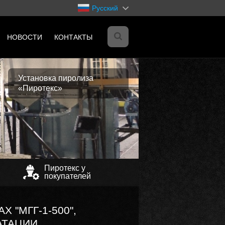
Русский
НОВОСТИ
КОНТАКТЫ
я
Установка пиролиза
«Пиротекс»
я
ЭТ-
я
я
Пиротекс у
покупателей
я
я
 "МГГ-1-500",
х
АТАЦИИ