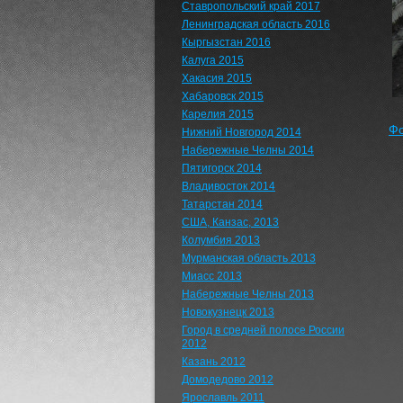
Ставропольский край 2017
Ленинградская область 2016
Кыргызстан 2016
Калуга 2015
Хакасия 2015
Хабаровск 2015
Карелия 2015
Фо
Нижний Новгород 2014
Набережные Челны 2014
Пятигорск 2014
Владивосток 2014
Татарстан 2014
США, Канзас, 2013
Колумбия 2013
Мурманская область 2013
Миасс 2013
Набережные Челны 2013
Новокузнецк 2013
Город в средней полосе России
2012
Казань 2012
Домодедово 2012
Ярославль 2011