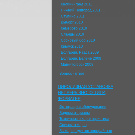
Калининград 2011
Нижний Новгород 2011
Ступино 2011
Выборг 2010
Кемерово 2010
Сланцы 2010
Сосновый бор 2010
Крымск 2010
Болгария, Равда 2009
Болгария, Белене 2009
Магнитогорск 2008
Вопрос - ответ
ПИРОЛИЗНАЯ УСТАНОВКА
НЕПРЕРЫВНОГО ТИПА
ФОРВАТЕР
Фотографии оборудования
Видеоматериалы
Технические характеристики
Список отходов
Выход продуктов переработки