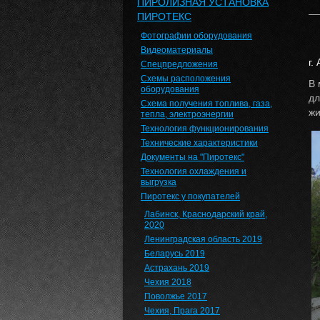
ПИРОЛИЗНАЯ УСТАНОВКА
ПИРОТЕКС
Фотографии оборудования
Видеоматериалы
г.
Спецпредложения
Схемы расположения
В 
оборудования
дл
Cхема получения топлива, газа,
жи
тепла, электроэнергии
Технология функционирования
Технические характеристики
Документы на "Пиротекс"
Технология охлаждения и
выгрузка
Пиротекс у покупателей
Лабинск, Краснодарский край,
2020
Ленинградская область 2019
Беларусь 2019
Астрахань 2019
Чехия 2018
Поволжье 2017
Чехия, Прага 2017