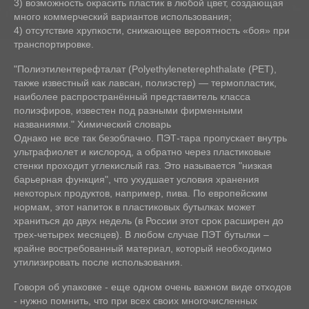
3) возможность окрасить пластик в любой цвет, создающая
много коммерческий вариантов использования;
4) отсутствие хрупкости, снижающее вероятность «боя» при
транспортировке.
"Полиэтилентерефталат (Polyethyleneterephthalate (PET),
также известный как лавсан, полиэстер) — термопластик,
наиболее распространённый представитель класса
полиэфиров, известен под разными фирменными
названиями." Химический словарь
Однако не все так безоблачно. ПЭТ-тара пропускает внутрь
ультрафиолет и кислород, а обратно через пластиковые
стенки проходит углекислый газ. Это называется "низкая
барьерная функция", что ухудшает условия хранения
некоторых продуктов, например, пива. По европейским
нормам, этот напиток в пластиковых бутылках может
храниться до двух недель (в России этот срок расширен до
трех-четырех месяцев). В любом случае ПЭТ бутылки –
крайне востребованный материал, который необходимо
утилизировать после использования.
Говоря об упаковке - еще одном очень важном виде отходов
- нужно помнить, что при всех своих многочисленных