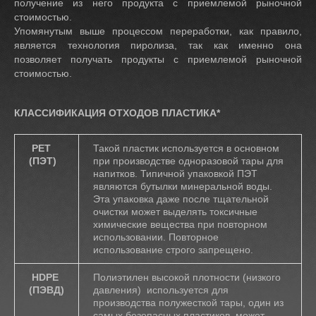
получение из него продукта с приемлемой рыночной
стоимостью.
Упомянутым выше процессом переработки, как правило,
является технология пиролиза, так как именно она
позволяет получать продукты с приемлемой рыночной
стоимостью.
КЛАССИФИКАЦИЯ ОТХОДОВ ПЛАСТИКА*
PET
Такой пластик используется в основном
(ПЭТ)
при производстве одноразовой тары для
напитков. Типичной упаковкой ПЭТ
являются бутылки минеральной воды.
Эта упаковка даже после тщательной
очистки может выделять токсичные
химические вещества при повторном
использовании. Повторное
использование строго запрещено.
HDPE
Полиэтилен высокой плотности (низкого
(ПЭВД)
давления) используется для
производства полужесткой тары, один из
самых безопасных пластиков, может