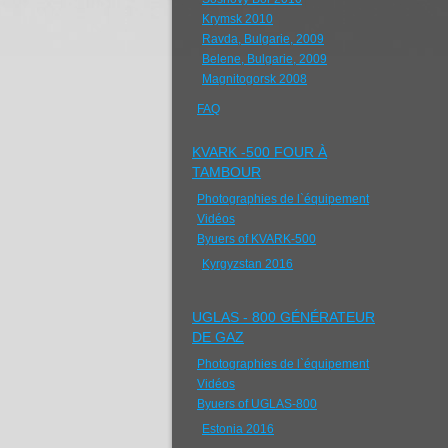
Krymsk 2010
Ravda, Bulgarie, 2009
Belene, Bulgarie, 2009
Magnitogorsk 2008
FAQ
KVARK -500 FOUR À
TAMBOUR
Photographies de l`équipement
Vidéos
Byuers of KVARK-500
Kyrgyzstan 2016
UGLAS - 800 GÉNÉRATEUR
DE GAZ
Photographies de l`équipement
Vidéos
Byuers of UGLAS-800
Estonia 2016