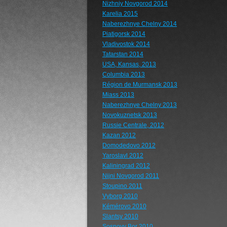
Nizhniy Novgorod 2014
Karelia 2015
Naberezhnye Chelny 2014
Piatigorsk 2014
Vladivostok 2014
Tatarstan 2014
USA, Kansas, 2013
Columbia 2013
Région de Murmansk 2013
Miass 2013
Naberezhnye Chelny 2013
Novokuznetsk 2013
Russie Centrale, 2012
Kazan 2012
Domodedovo 2012
Yaroslavl 2012
Kaliningrad 2012
Nijni Novgorod 2011
Stoupino 2011
Vyborg 2010
Kémérovo 2010
Slantsy 2010
Sosnovy Bor 2010