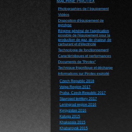
MACHINE PIROTEX
Photographies de l`équipement
Vidéos
Disposition d'équipement de
pyrolyse
Régime général de l'application
possible de l'équipement pour la
production de gaz, de chaleur, de
carburant et d'électricité
Technologie de fonctionnement
Caractéristiques et performances
Documents de "Pirotex"
Technique frigorifique et décharge
Informations sur Pirotex exploité
Czech Republic 2018
Volga Region 2017
Praha, Czech Republic 2017
Stavropol territory 2017
Leningrad region 2016
Kyrgyzstan 2016
Kaluga 2015
Khakassia 2015
Khabarovsk 2015