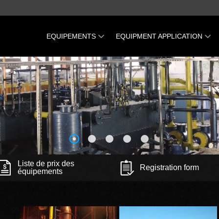
EQUIPEMENTS
EQUIPMENT APPLICATION
Machine Pirotex
Recycling and utilization of
scrap tires
KVARK -500 four à tambour
Recycling and utilization of
Uglas - 800 Générateur de gaz
plastic wastes and PET bottles
Gazogène МGG-1-500
Recycling-and-utilization-of-oil-
Mini Oil Refinery (MOR)
sluge
La ligne Konstanta pour le
Recycling and utilization of
traitement de résidus
printed circuit boards
Mini Oil Refinery GRIZOX-50
Recycling and utilization of
Liste de prix des
Registration form
équipements
plastic wastes
Recycling and utilization of
waste-cross sleepers