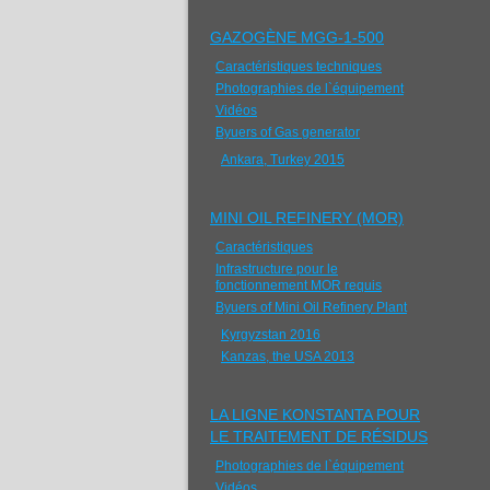
GAZOGÈNE МGG-1-500
Caractéristiques techniques
Photographies de l`équipement
Vidéos
Byuers of Gas generator
Ankara, Turkey 2015
MINI OIL REFINERY (MOR)
Caractéristiques
Infrastructure pour le
fonctionnement MOR requis
Byuers of Mini Oil Refinery Plant
Kyrgyzstan 2016
Kanzas, the USA 2013
LA LIGNE KONSTANTA POUR
LE TRAITEMENT DE RÉSIDUS
Photographies de l`équipement
Vidéos