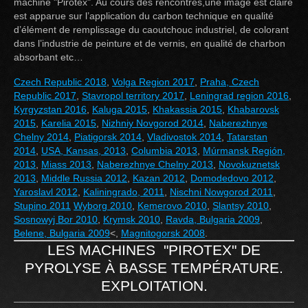
machine "Pirotex". Au cours des rencontres,une image est claire
est apparue sur l’application du carbon technique en qualité
d’élément de remplissage du caoutchouc industriel, de colorant
dans l’industrie de peinture et de vernis, en qualité de charbon
absorbant etc…
Czech Republic 2018
,
Volga Region 2017
,
Praha, Czech
Republic 2017
,
Stavropol territory 2017
,
Leningrad region 2016
,
Kyrgyzstan 2016
,
Kaluga 2015
,
Khakassia 2015
,
Khabarovsk
2015
,
Karelia 2015
,
Nizhniy Novgorod 2014
,
Naberezhnye
Chelny 2014
,
Piatigorsk 2014
,
Vladivostok 2014
,
Tatarstan
2014
,
USA, Kansas, 2013
,
Columbia 2013
,
Múrmansk Región,
2013
,
Miass 2013
,
Naberezhnye Chelny 2013
,
Novokuznetsk
2013
,
Middle Russia 2012
,
Kazan 2012
,
Domodedovo 2012
,
Yaroslavl 2012
,
Kaliningrado, 2011
,
Nischni Nowgorod 2011
,
Stupino 2011
Wyborg 2010
,
Kemerovo 2010
,
Slantsy 2010
,
Sosnowyj Bor 2010
,
Krymsk 2010
,
Ravda, Bulgaria 2009
,
Belene, Bulgaria 2009
<,
Magnitogorsk 2008
.
LES MACHINES "PIROTEX" DE
PYROLYSE À BASSE TEMPÉRATURE.
EXPLOITATION.