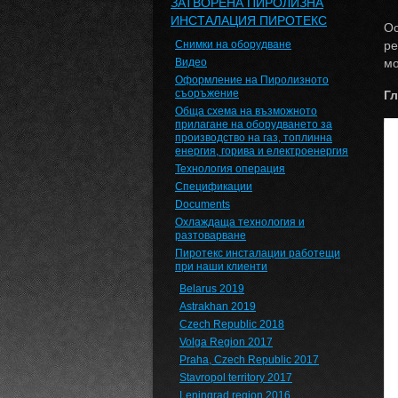
ЗАТВОРЕНА ПИРОЛИЗНА
ИНСТАЛАЦИЯ ПИРОТЕКС
Ос
Снимки на оборудване
ре
Видео
мо
Оформление на Пиролизното
съоръжение
Гл
Обща схема на възможното
прилагане на оборудването за
производство на газ, топлинна
енергия, горива и електроенергия
Технология операция
Спецификации
Documents
Охлаждаща технология и
разтоварване
Пиротекс инсталации работещи
при наши клиенти
Belarus 2019
Astrakhan 2019
Czech Republic 2018
Volga Region 2017
Praha, Czech Republic 2017
Stavropol territory 2017
Leningrad region 2016