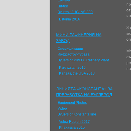
Снимка
пр
Видео
от
Byuers of UGLAS-800
ин
Estonia 2016
За
мо
МИНИ РАФИНЕРИЯ НА
оп
ЗАВОД
Спецификации
Мо
Инфраструктурата
съ
Byuers of Mini Oil Refinery Plant
ре
Kyrgyzstan 2016
на
Kanzas, the USA 2013
ЛИНИЯТА «КОНСТАНТА» ЗА
ПРЕРАБОТКА НА ВЪГЛЕРОД
Equipment Photos
Video
Byuers of Konstanta line
Volga Region 2017
Khakassia 2015