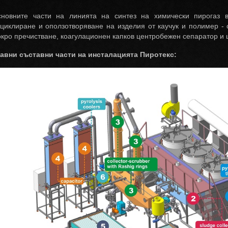
новните части на линията на синтез на химически пирогаз в
циклиране и оползотворяване на изделия от каучук и полимер -
кро пречистване, коагулационен капков центробежен сепаратор и
авни съставни части на инсталацията Пиротекс: