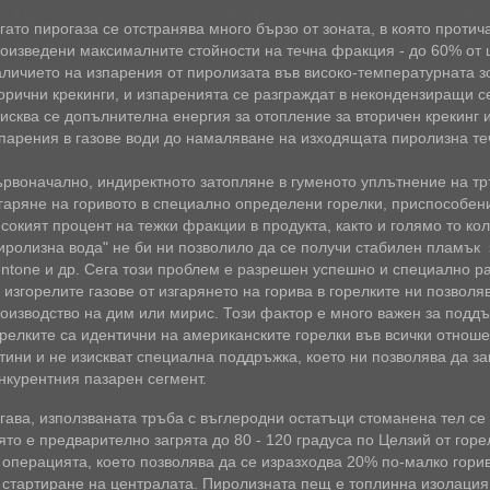
гато пирогаза се отстранява много бързо от зоната, в която протич
оизведени максималните стойности на течна фракция - до 60% от
личието на изпарения от пиролизата във високо-температурната з
орични крекинги, и изпаренията се разграждат в некондензиращи с
исква се допълнителна енергия за отопление за вторичен крекинг 
парения в газове води до намаляване на изходящата пиролизна те
рвоначално, индиректното затопляне в гуменото уплътнение на тр
гаряне на горивото в специално определени горелки, приспособен
сокият процент на тежки фракции в продукта, както и голямо то 
иролизна вода" не би ни позволило да се получи стабилен пламък 
ntone и др. Сега този проблем е разрешен успешно и специално р
 изгорелите газове от изгарянето на горива в горелките ни позволя
оизводство на дим или мирис. Този фактор е много важен за подд
релките са идентични на американските горелки във всички отношен
тини и не изискват специална поддръжка, което ни позволява да з
нкурентния пазарен сегмент.
гава, използваната тръба с въглеродни остатъци стоманена тел се
ято е предварително загрята до 80 - 120 градуса по Целзий от горе
 операцията, което позволява да се изразходва 20% по-малко горив
 стартиране на централата. Пиролизната пещ е топлинна изолация 