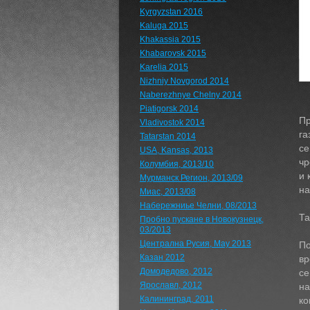
Kyrgyzstan 2016
Kaluga 2015
Khakassia 2015
Khabarovsk 2015
Karelia 2015
Nizhniy Novgorod 2014
Naberezhnye Chelny 2014
Piatigorsk 2014
Пр
Vladivostok 2014
га
Tatarstan 2014
се
USA, Kansas, 2013
чр
Колумбия, 2013/10
и 
Мурманск Регион, 2013/09
на
Миас, 2013/08
Набережниье Челни, 08/2013
Та
Пробно пускане в Новокузнецк,
03/2013
Централна Русия, May 2013
По
Казан 2012
вр
Домодедово, 2012
се
Ярославл, 2012
на
Калининград, 2011
ко