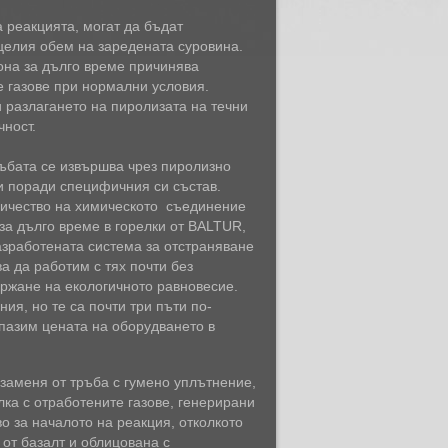
а реакцията, могат да бъдат
 целия обем на заредената суровина.
она за дълго време причинява
е газове при нормални условия.
и разлагането на пиролизата на течни
чност.
ъбата се извършва чрез пиролизно
и поради специфичния си състав.
количество на химическото съединение
за дълго време в горелки от BALTUR,
азработената система за отстраняване
ва да работим с тях почти без
ържане на екологичното равновесие.
ия, но те са почти три пъти по-
апазим цената на оборудването в
 заменя от тръба с гумено уплътнение,
лка с отработените газове, генерирани
о за началото на реакция, отколкото
от базалт и облицована с