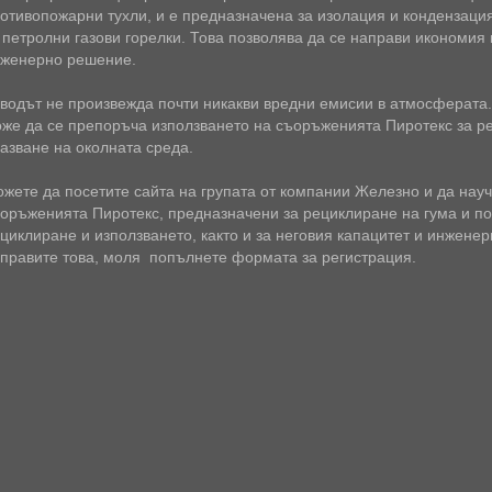
отивопожарни тухли, и е предназначена за изолация и кондензаци
 петролни газови горелки. Това позволява да се направи икономия
женерно решение.
водът не произвежда почти никакви вредни емисии в атмосферата. 
же да се препоръча използването на съоръженията Пиротекс за ре
азване на околната среда.
жете да посетите сайта на групата от компании Железно и да науч
оръженията Пиротекс, предназначени за рециклиране на гума и 
циклиране и използването, както и за неговия капацитет и инженер
правите това, моля попълнете формата за регистрация.