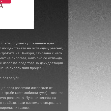
 тръба с гумено уплътнение чрез
од въздействието на охлаждащ реагент,
 тръбата на Вентури, свързана с него
нент на пирогаза, напълно се охлажда
е използва след това за дехидратация
ане на пиролизния процес.
 без загуби.
ция през различни интервали от
и тръби (автомобилни гуми) , този газ
тича реакцията. Чувствителната на
в тръбата; тази система е свързана с
пиролизни газове.