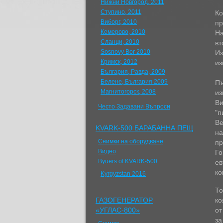
Нижни Новгород, 2011
Ступино, 2011
Ко
Виборг, 2010
пр
Кемерово, 2010
На
Сланци, 2010
вт
Sosnovy Bor 2010
Из
Кримск, 2012
из
България, Равда, 2009
Белене, България 2009
Пъ
Магнитогорск, 2008
из
Ви
Често Задавани Въпроси
"п
Be
KVARK-500 БАРАБАННА ПЕЩ
на
Снимки на оборудване
пр
Видео
Го
Byuers of KVARK-500
ев
ко
Kyrgyzstan 2016
То
ГАЗОГЕНЕРАТОР
ко
«УГЛАС-800»
от
за