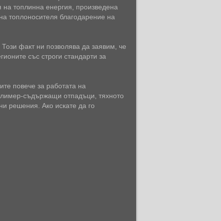
я на топлинна енергия, произведена
 на топлоносителя благодарение на
Този факт ни позволява да заявим, че
гионите със строги стандарти за
ите повече за работата на
полимер-съдържащи отпадъци, тяхното
ни решения. Ако искате да го