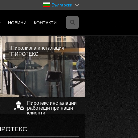
Български
НОВИНИ
КОНТАКТИ
Пиролизна инсталация
ПИРОТЕКС
es
il-
Пиротекс инсталации
работещи при наши
клиенти
ИРОТЕКС