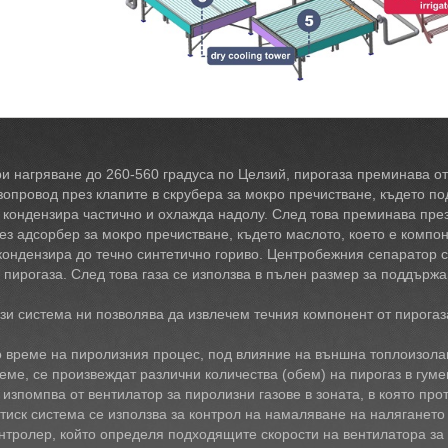
и нагряване до 260-560 градуса по Целзий, пирогаза преминава от
зопровод през клапите в скрубера за мокро пречистване, където п
 кондензира частично и охлажда надолу. След това преминава през
ез адсорбер за мокро пречистване, където маслото, което е компо
кондензира до течно синтетично гориво. Центробежния сепаратор с
 пирогаза. След това газа се използва в пълен размер за поддърж
зи система ни позволява да извлечем течния компонент от пирогаза
 време на пиролизния процес, под влияние на външна топлоизола
еме, се произвеждат различни количества (обем) на пирогаз в гумен
 изпомпва от вентилатор за пиролизни газове в зоната, в която про
тиск система се използва за контрол на намаляване на налягането 
нтролер, който определя подходящите скорости на вентилатора за 