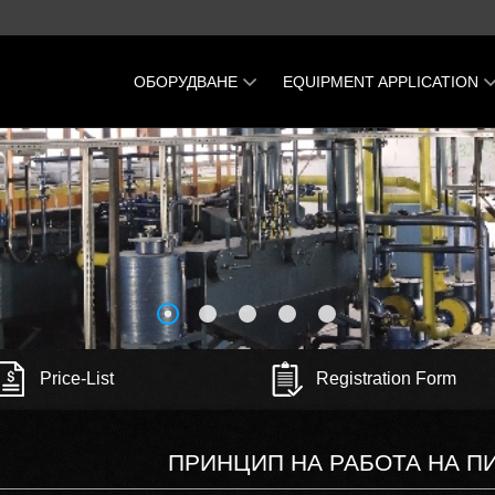
ОБОРУДВАНЕ
EQUIPMENT APPLICATION
Затворена Пиролизна
Recycling and utilization of
инсталация Пиротекс
scrap tires
KVARK-500 Барабанна пещ
Recycling and utilization of
plastic wastes and PET bottl
Газогенератор «УГЛАС-800»
Recycling-and-utilization-of-o
Мини рафинерия на завод
sluge
Линията «Константа» за
Recycling and utilization of
преработка на въглерод
printed circuit boards
Mini Oil Refinery GRIZOX-50
Recycling and utilization of
Price-List
Registration Form
plastic wastes
Recycling and utilization of
waste-cross sleepers
ПРИНЦИП НА РАБОТА НА П