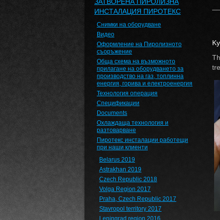
ЗАТВОРЕНА ПИРОЛИЗНА
ИНСТАЛАЦИЯ ПИРОТЕКС
Снимки на оборудване
Видео
Ky
Оформление на Пиролизното
съоръжение
Th
Обща схема на възможното
tr
прилагане на оборудването за
производство на газ, топлинна
енергия, горива и електроенергия
Технология операция
Спецификации
Documents
Охлаждаща технология и
разтоварване
Пиротекс инсталации работещи
при наши клиенти
Belarus 2019
Astrakhan 2019
Czech Republic 2018
Volga Region 2017
Praha, Czech Republic 2017
Stavropol territory 2017
Leningrad region 2016