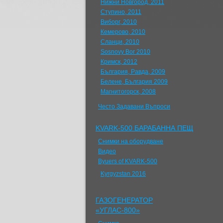
Нижни Новгород, 2011
Ступино, 2011
Виборг, 2010
Кемерово, 2010
Сланци, 2010
Sosnovy Bor 2010
Кримск, 2012
България, Равда, 2009
Белене, България 2009
Магнитогорск, 2008
Често Задавани Въпроси
KVARK-500 БАРАБАННА ПЕЩ
Снимки на оборудване
Видео
Byuers of KVARK-500
Kyrgyzstan 2016
ГАЗОГЕНЕРАТОР
«УГЛАС-800»