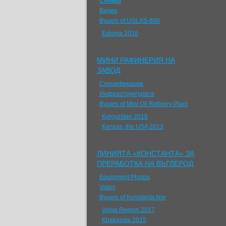
Снимка
Видео
Byuers of UGLAS-800
Estonia 2016
МИНИ РАФИНЕРИЯ НА
ЗАВОД
Спецификации
Инфраструктурата
Byuers of Mini Oil Refinery Plant
Kyrgyzstan 2016
Kanzas, the USA 2013
ЛИНИЯТА «КОНСТАНТА» ЗА
ПРЕРАБОТКА НА ВЪГЛЕРОД
Equipment Photos
Video
Byuers of Konstanta line
Volga Region 2017
Khakassia 2015