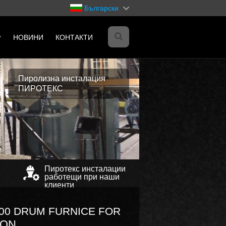
Български
НОВИНИ
КОНТАКТИ
Пиролизна инсталация
ПИРОТЕКС
es
il-
Пиротекс инсталации
работещи при наши
клиенти
00 DRUM FURNICE FOR
ION