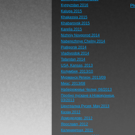
Kyrgyzstan 2016
Ph
Kaluga 2015
Khakassia 2015
Khabarovsk 2015
Karelia 2015
Nizhniy Novgorod 2014
Naberezhnye Chelny 2014
Piatigorsk 2014
Vladivostok 2014
Tatarstan 2014
USA, Kansas, 2013
Колумбия, 2013/10
Мурманск Регион, 2013/09
Миас, 2013/08
Набережниье Челни, 08/2013
Пробно пускане в Новокузнецк,
03/2013
Централна Русия, May 2013
Казан 2012
Домодедово, 2012
Ярославл, 2012
Калининград, 2011