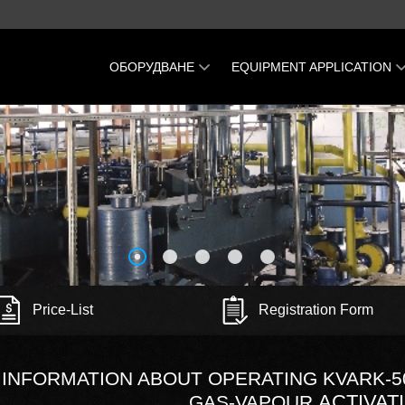
ОБОРУДВАНЕ
EQUIPMENT APPLICATION
Затворена Пиролизна
Recycling and utilization of
инсталация Пиротекс
scrap tires
KVARK-500 Барабанна пещ
Recycling and utilization of
plastic wastes and PET bottl
Газогенератор «УГЛАС-800»
Recycling-and-utilization-of-o
Мини рафинерия на завод
sluge
Линията «Константа» за
Recycling and utilization of
преработка на въглерод
printed circuit boards
Mini Oil Refinery GRIZOX-50
Recycling and utilization of
Price-List
Registration Form
plastic wastes
Recycling and utilization of
waste-cross sleepers
INFORMATION ABOUT OPERATING KVARK-5
ACTIVAT
GAS-VAPOUR