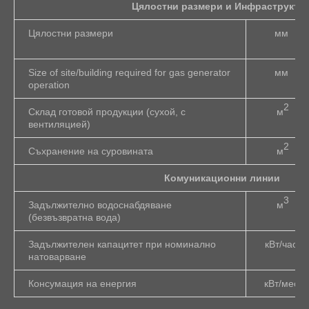
Цялостни размери и Инфраструкту
Цялостни размери
мм
Size of site/building required for gas generator
мм
operation
2
Склад готовой продукции (сухой, с
м
вентиляцией)
2
Съхранение на суровината
м
Комуникационни линии
3
Задължително водоснабдяване
м
(безвъзвратна вода)
Задължителен капацитет при номинално
кВт/час
натоварване
Консумация на енергия
кВт/мес