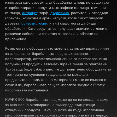
използват като суровина за барабанната пещ, но също така
и карбонизирани продукти като кафяви въглища, каменни
въглища,
антрацит
, торф,
дървесина
, растителни отпадъци
(орехови, кокосови и други черупки, костилки от плодови
дървета,
оризови люспи
, и т.н.) също могат да бидат
обработени. Като резултат се получават активни въглени от
различни собционни свойства за различни области на
приложение.
Комплектът с оборудването включва автоматизирана линия
за захранване, барабанната пещ за активиране,
парогенератор, автоматизирана линия за разтоварване на
полученият продукт и автоматизирана линия за опаковане.
Трябва да бъде отбелязано, че допълнително оборудване за
третиране на суровини (разделане на метала и
предварително смилане на материала) може се изисква в
случей че, барабанната пещ се използва заедно с Pirotex
пиролизната инсталация.
KVARK-500 Барабанната пещ може да се използва не само
за газо-парно активиране на въглеродо съдържащи
отпадъчни продукти. Тя също може да бъде използувана
като оборудване за карбонизация и пиролиза на въглеродо