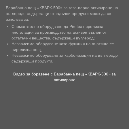
Барабанна пещ «КВАРК-500» за газо-парно активиране на
въглеродо съдържащи отпадъчни продукти може да се
използва за:
Спомагателно оборудване да Pirotex пиролизна
инсталация за производство на активен въглен от
остатъчни вещества, съдържащи въглерод;
Независимо оборудване като функция на въртяща се
пиролизна пещ;
Независимо оборудване за карбонизация на въглеродо
съдържащи продукти.
Видео за боравене с Барабанна пещ «КВАРК-500» за
активиране