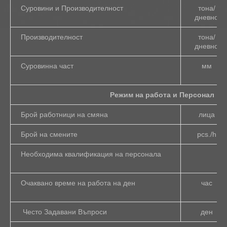
Суровини и Производителност
тона/
дневно
Производителност
тона/
дневно
Суровинна част
мм
Режим на работа и Персонал
Брой работници на смяна
лица
Брой на смените
pcs./h
Необходима квалификация на персонала
Очаквано време на работа на ден
час
Често Задавани Въпроси
ден