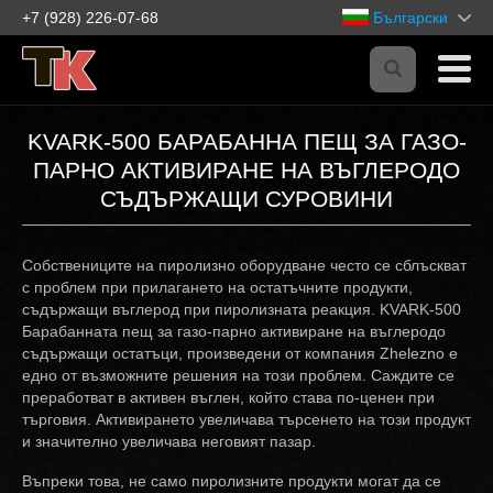
+7 (928) 226-07-68
Български
KVARK-500 БАРАБАННА ПЕЩ ЗА ГАЗО-
ПАРНО АКТИВИРАНЕ НА ВЪГЛЕРОДО
СЪДЪРЖАЩИ СУРОВИНИ
Собствениците на пиролизно оборудване често се сблъскват
с проблем при прилагането на остатъчните продукти,
съдържащи въглерод при пиролизната реакция. KVARK-500
Барабанната пещ за газо-парно активиране на въглеродо
съдържащи остатъци, произведени от компания Zhelezno е
едно от възможните решения на този проблем. Саждите се
преработват в активен въглен, който става по-ценен при
търговия. Активирането увеличава търсенето на този продукт
и значително увеличава неговият пазар.
Въпреки това, не само пиролизните продукти могат да се